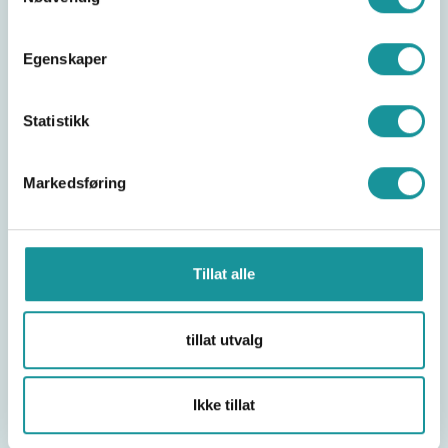
Bærekraft
Egenskaper
Statistikk
Klatretinget
Markedsføring
NKF lovverk
Tillat alle
Kompensasjonstabeller
tillat utvalg
Ikke tillat
Reiseregulativ