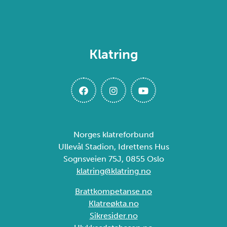
Klatring
Norges klatreforbund
Ullevål Stadion, Idrettens Hus
Sognsveien 75J, 0855 Oslo
klatring@klatring.no
Brattkompetanse.no
Klatreøkta.no
Sikresider.no