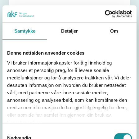
Besøksadresse:
Norges klatreforbund, Idrettens Hus,
Sognsveien 75 J, 0855 Oslo
Samtykke
Detaljer
Om
Organisasjonsnummer:
874262722
Denne nettsiden anvender cookies
E-post:
klatring@klatring.no
Vi bruker informasjonskapsler for å gi innhold og
annonser et personlig preg, for å levere sosiale
mediefunksjoner og for å analysere trafikken vår. Vi deler
dessuten informasjon om hvordan du bruker nettstedet
Vår historie
vårt, med partnerne våre innen sosiale medier,
annonsering og analysearbeid, som kan kombinere den
med annen informasjon du har gjort tilgjengelig for dem,
eller som de har samlet inn gjennom din bruk av
Vi mener
tjenestene deres.
Samtykkevalg
Nødvendig