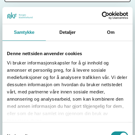
Del saken
Samtykke
Detaljer
Om
Denne nettsiden anvender cookies
Vi bruker informasjonskapsler for å gi innhold og
annonser et personlig preg, for å levere sosiale
Utøverforsikring
mediefunksjoner og for å analysere trafikken vår. Vi deler
dessuten informasjon om hvordan du bruker nettstedet
Utøvere som er over 13 år må ordne med egen
vårt, med partnerne våre innen sosiale medier,
skadeforsikring ved deltagelse på trening,
annonsering og analysearbeid, som kan kombinere den
samlinger og konkurranser. NKF har gjennom
med annen informasjon du har gjort tilgjengelig for dem,
Gjensidige ordnet en frivillig skadeforsikring
eller som de har samlet inn gjennom din bruk av
som dekker skade og behandling for utøvere
tjenestene deres.
over 13 år.
Samtykkevalg