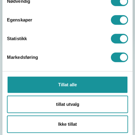
Vi anbefaler at alle på NKF sine landslag,
Nødvendig
utviklings- og aspirantgrupper kjøper
forsikringen.
Egenskaper
Alt om den frivillige skadeforsikringen her.
Statistikk
Markedsføring
Tillat alle
tillat utvalg
Ikke tillat