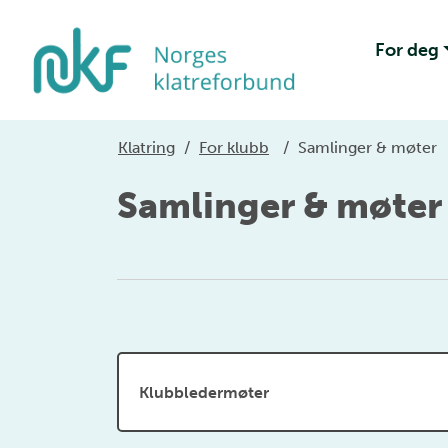
For deg
Klatring
/
For klubb
/
Samlinger & møter
Samlinger & møter
Klubbledermøter