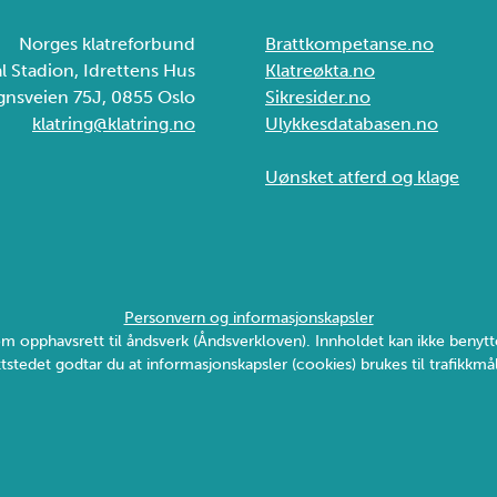
Norges klatreforbund
Brattkompetanse.no
ål Stadion, Idrettens Hus
Klatreøkta.no
gnsveien 75J, 0855 Oslo
Sikresider.no
klatring@klatring.no
Ulykkesdatabasen.no
Uønsket atferd og klage
Personvern og informasjonskapsler
v om opphavsrett til åndsverk (Åndsverkloven). Innholdet kan ikke ben
tstedet godtar du at informasjonskapsler (cookies) brukes til trafikkmål