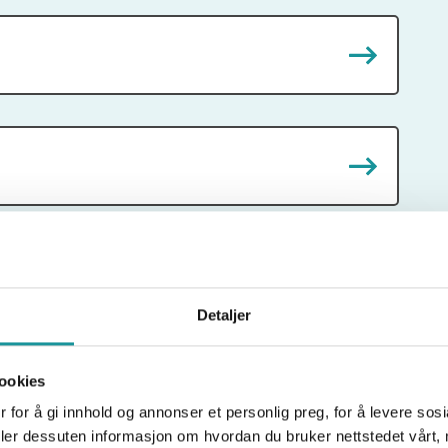
e forskjellige felt.
Følg med på kalenderen
for å
Detaljer
ookies
 for å gi innhold og annonser et personlig preg, for å levere sos
deler dessuten informasjon om hvordan du bruker nettstedet vårt,