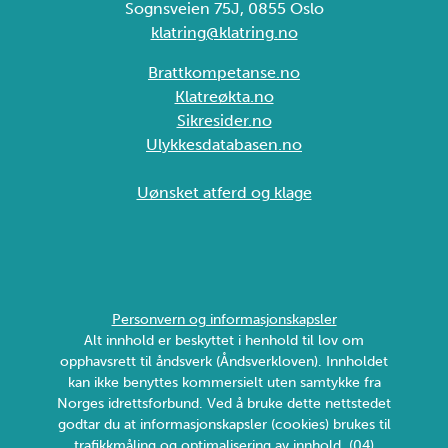
Sognsveien 75J, 0855 Oslo
klatring@klatring.no
Brattkompetanse.no
Klatreøkta.no
Sikresider.no
Ulykkesdatabasen.no
Uønsket atferd og klage
Personvern og informasjonskapsler
Alt innhold er beskyttet i henhold til lov om
opphavsrett til åndsverk (Åndsverkloven). Innholdet
kan ikke benyttes kommersielt uten samtykke fra
Norges idrettsforbund. Ved å bruke dette nettstedet
godtar du at informasjonskapsler (cookies) brukes til
trafikkmåling og optimalisering av innhold. (04)