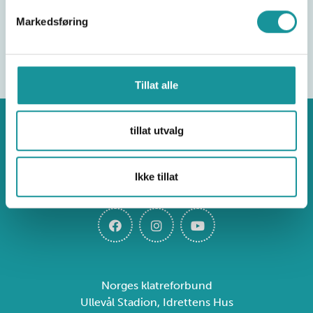
Markedsføring
Tillat alle
tillat utvalg
Klatring
Ikke tillat
Norges klatreforbund
Ullevål Stadion, Idrettens Hus