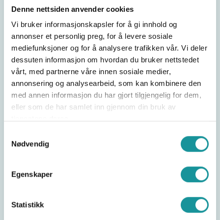
Denne nettsiden anvender cookies
Farlig utstyr
Vi bruker informasjonskapsler for å gi innhold og
annonser et personlig preg, for å levere sosiale
mediefunksjoner og for å analysere trafikken vår. Vi deler
dessuten informasjon om hvordan du bruker nettstedet
vårt, med partnerne våre innen sosiale medier,
Film: HMS for organisert aktivitet
annonsering og analysearbeid, som kan kombinere den
med annen informasjon du har gjort tilgjengelig for dem,
eller som de har samlet inn gjennom din bruk av
tjenestene deres.
Del saken
Samtykkevalg
Nødvendig
Egenskaper
Statistikk