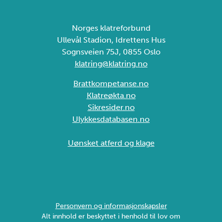
Norges klatreforbund
Ullevål Stadion, Idrettens Hus
Sognsveien 75J, 0855 Oslo
klatring@klatring.no
Brattkompetanse.no
Klatreøkta.no
Sikresider.no
Ulykkesdatabasen.no
Uønsket atferd og klage
Personvern og informasjonskapsler
Alt innhold er beskyttet i henhold til lov om