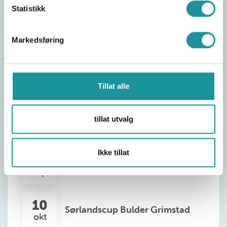
Statistikk
05
Norgescup Led – Sogndal (5.–6.
sep
september)
Markedsføring
12
Møre-Romsdalcup Tau
sep
Tillat alle
19
NM Led (Junior, Senior og Para)
tillat utvalg
sep
– Oslo (19.-20. september)
Ikke tillat
26
Vestlandscup Nordfjord
sep
10
Sørlandscup Bulder Grimstad
okt