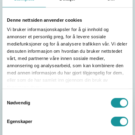
Søk reisestøtte til å delta på trenerkurs
24. jun 2026
Denne nettsiden anvender cookies
Høsten 2026 arrangerer vi to Trener 1-kurs i Oslo
Vi bruker informasjonskapsler for å gi innhold og
med gode muligheter for reisestøtte.
annonser et personlig preg, for å levere sosiale
mediefunksjoner og for å analysere trafikken vår. Vi deler
dessuten informasjon om hvordan du bruker nettstedet
vårt, med partnerne våre innen sosiale medier,
annonsering og analysearbeid, som kan kombinere den
Les flere nyheter
med annen informasjon du har gjort tilgjengelig for dem,
eller som de har samlet inn gjennom din bruk av
tjenestene deres.
Samtykkevalg
Nødvendig
Konkurransekalender
30
Egenskaper
Sør-Vest Cup Tau Skudenes
aug