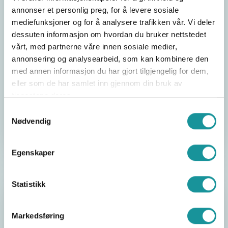
bremser deg automatisk ved fall og når du skal
annonser et personlig preg, for å levere sosiale
fires ned fra veggen. Sjekk ut vår video om
trygg
mediefunksjoner og for å analysere trafikken vår. Vi deler
bruk av autobelay
(3 min).
dessuten informasjon om hvordan du bruker nettstedet
vårt, med partnerne våre innen sosiale medier,
Ledklatring
: Du klatrer med et tau som du selv
annonsering og analysearbeid, som kan kombinere den
sikrer inn i slynger (festepunkter i veggen) mens
med annen informasjon du har gjort tilgjengelig for dem,
du beveger deg oppover. Også her sikres tauet
eller som de har samlet inn gjennom din bruk av
gjennom en brems av en person på bakken.
tjenestene deres.
Samtykkevalg
Ønsker du å klatre utendørs selv, må du mestre
Nødvendig
ledklatring.
Egenskaper
Statistikk
Uteklatring
Markedsføring