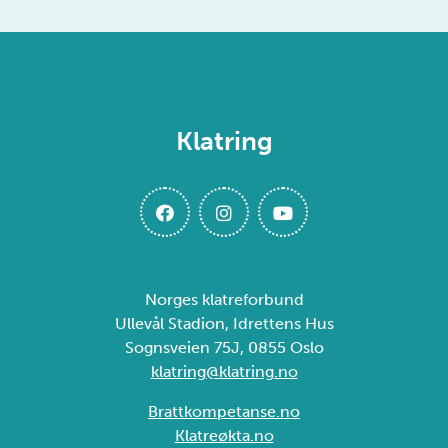
Klatring
Norges klatreforbund
Ullevål Stadion, Idrettens Hus
Sognsveien 75J, 0855 Oslo
klatring@klatring.no
Brattkompetanse.no
Klatreøkta.no