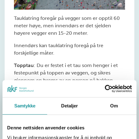
Tauklatring foregår på vegger som er opptil 60
meter høye, men innendørs er det sjelden
høyere vegger enn 15-20 meter.
Innendørs kan tauklatring foregå på tre
forskjellige måter.
Topptau
: Du er festet i et tau som henger i et
festepunkt på toppen av veggen, og sikres
gjennom en brems av en person på bakken.
Sikreren sørger for at tauet alltid er stramt mens
du klatrer oppover, tar i mot fall og firer deg ned
på en trygg måte.
Samtykke
Detaljer
Om
Autobelay
: Dette er et selvsikringssystem, som
gjør det mulig å klatre på topptau alene. Du
Denne nettsiden anvender cookies
fester deg inn i et tau som henger fra en
trommel øverst i veggen. Denne trommelen
Vi bruker informasjonskapsler for å gi innhold og