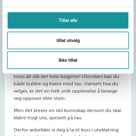
Tillat alle
tillat utvalg
Ikke tillat
Å klatre ute i naturen er noe helt eget, det var jo
tross alt slik det hele begynte! Utendørs kan du
både buldre og klatre med tau. Uansett hva du
velger, er det en helt unik opplevelse å bevege
seg oppover ekte stein.
Men det
krever
en del
kunnskap
dersom
du
skal
klatre
trygt
ute, spesielt på tau.
Derfor
anbefaler
vi deg å
ta et kurs i uteklatring