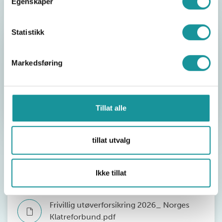
Egenskaper
Statistikk
Meld skade
Skade meldes inn til Gjensidige på
www.
Markedsføring
gjensidige.no/idrettsforsikring
Forsikringen inkluderer også Idrettens
skadetelefon som nås per telefon: 98 70 20 33.
Tillat alle
tillat utvalg
Forsikringsvilkår:
Ikke tillat
Frivillig utøverforsikring 2026_ Norges
Klatreforbund.pdf