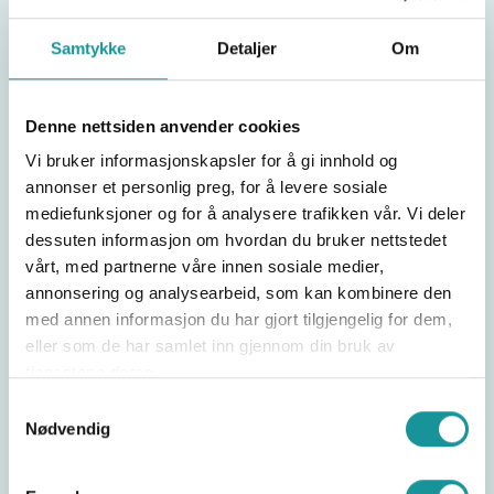
Må kjøpes på nytt hvert år
Kan kjøpes i perioden 5. januar – 31. mai 2026
Samtykke
Detaljer
Om
Dette dekker prisen:
Denne nettsiden anvender cookies
Forsikringspremie
Vi bruker informasjonskapsler for å gi innhold og
Idrettens skadetelefon
annonser et personlig preg, for å levere sosiale
Transaksjonskostnader ved kjøp
mediefunksjoner og for å analysere trafikken vår. Vi deler
dessuten informasjon om hvordan du bruker nettstedet
NKF tar ingen fortjeneste på salg av forsikringen.
vårt, med partnerne våre innen sosiale medier,
annonsering og analysearbeid, som kan kombinere den
med annen informasjon du har gjort tilgjengelig for dem,
eller som de har samlet inn gjennom din bruk av
tjenestene deres.
Del saken
Samtykkevalg
Nødvendig