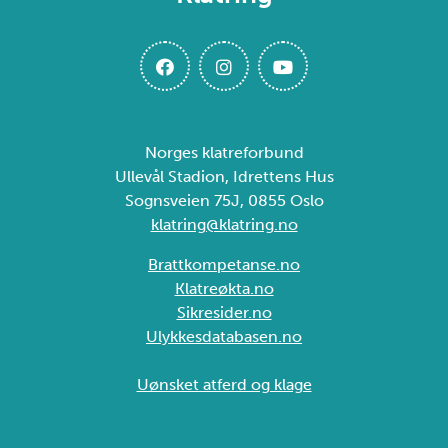
Norges klatreforbund
Ullevål Stadion, Idrettens Hus
Sognsveien 75J, 0855 Oslo
klatring@klatring.no
Brattkompetanse.no
Klatreøkta.no
Sikresider.no
Ulykkesdatabasen.no
Uønsket atferd og klage