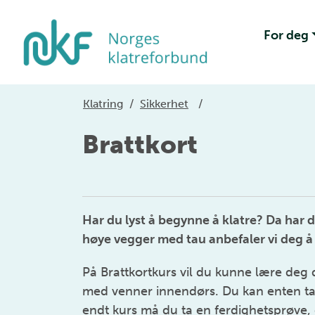
For deg
Klatring
/
Sikkerhet
/
Brattkort
Har du lyst å begynne å klatre? Da har d
høye vegger med tau anbefaler vi deg å 
På Brattkortkurs vil du kunne lære deg 
med venner innendørs. Du kan enten ta B
endt kurs må du ta en ferdighetsprøve, 