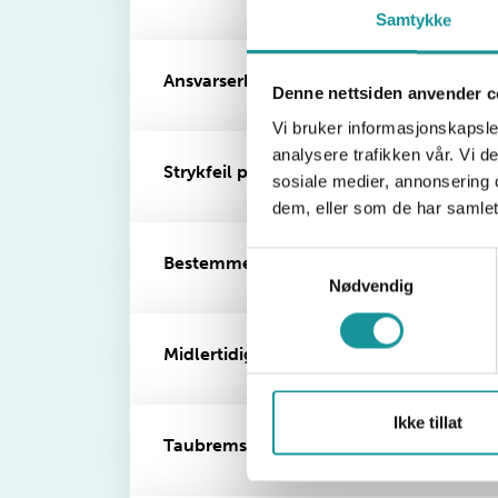
Samtykke
Ansvarserklæring
Denne nettsiden anvender c
Vi bruker informasjonskapsler
analysere trafikken vår. Vi 
Strykfeil på Brattkort led, topptau og a
sosiale medier, annonsering 
dem, eller som de har samlet
Samtykkevalg
Bestemmelser for Brattkort
Nødvendig
Midlertidig kort
Ikke tillat
Taubrems