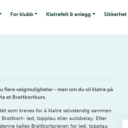
For klubb
Klatrefelt & anlegg
Sikkerhet
u flere valgmuligheter - men om du vil klatre på
ta et Brattkortkurs.
det som kreves for å klatre selvstendig sammen
rattkort- led, topptau eller autobelay. Etter
denne kalles Brattkortprøven for led, topptau