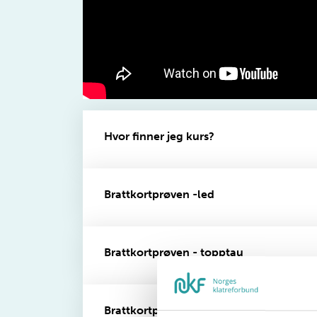
Hvor finner jeg kurs?
Brattkortprøven -led
Brattkortprøven - topptau
Brattkortprøven - autobelay