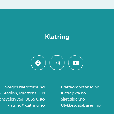
Klatring
Norges klatreforbund
Brattkompetanse.no
ål Stadion, Idrettens Hus
Klatreøkta.no
gnsveien 75J, 0855 Oslo
Sikresider.no
klatring@klatring.no
Ulykkesdatabasen.no