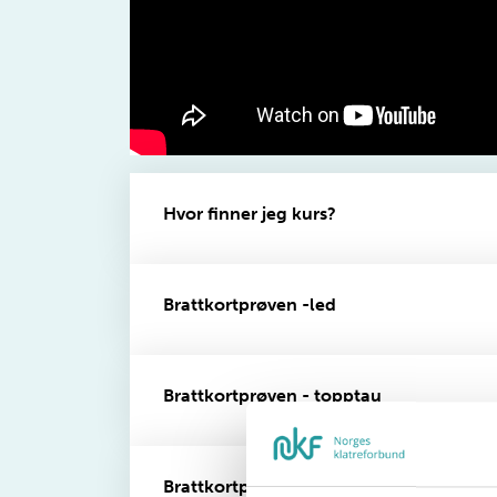
Hvor finner jeg kurs?
Brattkortprøven -led
Brattkortprøven - topptau
Brattkortprøven - autobelay