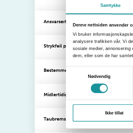
Samtykke
Ansvarserklæring
Denne nettsiden anvender c
Vi bruker informasjonskapsler
analysere trafikken vår. Vi 
Strykfeil på Brattkort led, topptau og a
sosiale medier, annonsering 
dem, eller som de har samlet
Samtykkevalg
Bestemmelser for Brattkort
Nødvendig
Midlertidig kort
Ikke tillat
Taubrems