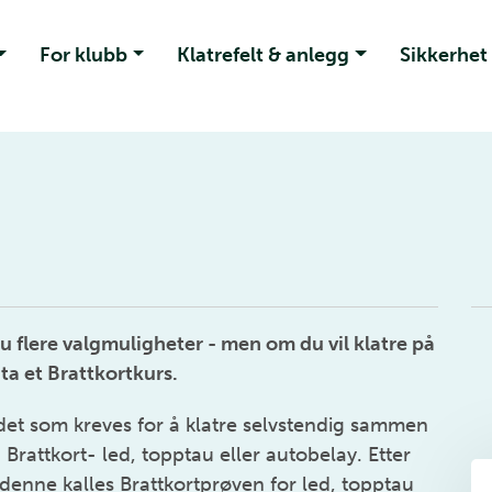
For klubb
Klatrefelt & anlegg
Sikkerhet
u flere valgmuligheter - men om du vil klatre på
ta et Brattkortkurs.
det som kreves for å klatre selvstendig sammen
rattkort- led, topptau eller autobelay. Etter
denne kalles Brattkortprøven for led, topptau