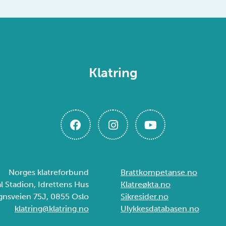
Klatring
Norges klatreforbund
Brattkompetanse.no
ål Stadion, Idrettens Hus
Klatreøkta.no
gnsveien 75J, 0855 Oslo
Sikresider.no
klatring@klatring.no
Ulykkesdatabasen.no