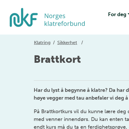
For deg
Klatring
/
Sikkerhet
/
Brattkort
Har du lyst å begynne å klatre? Da har d
høye vegger med tau anbefaler vi deg å 
På Brattkortkurs vil du kunne lære deg 
med venner innendørs. Du kan enten ta B
endt kurs må du ta en ferdighetsprøve, 