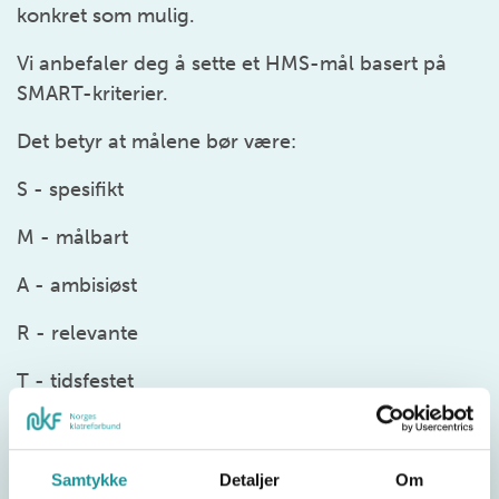
konkret som mulig.
Vi anbefaler deg å sette et HMS-mål basert på
SMART-kriterier.
Det betyr at målene bør være:
S - spesifikt
M - målbart
A - ambisiøst
R - relevante
T - tidsfestet
Inspirasjon til mål i din klubb:
Skåretvinge klatreklubb skal vi ikke ha noen
Samtykke
Detaljer
Om