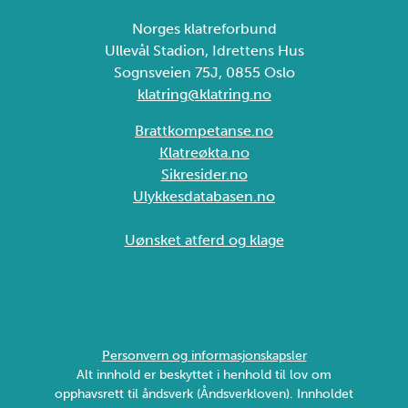
Norges klatreforbund
Ullevål Stadion, Idrettens Hus
Sognsveien 75J, 0855 Oslo
klatring@klatring.no
Brattkompetanse.no
Klatreøkta.no
Sikresider.no
Ulykkesdatabasen.no
Uønsket atferd og klage
Personvern og informasjonskapsler
Alt innhold er beskyttet i henhold til lov om
opphavsrett til åndsverk (Åndsverkloven). Innholdet