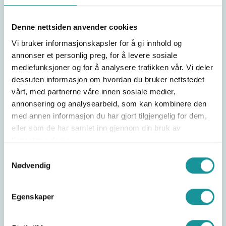
ulykker som medfører personskader på vår
organiserte aktivitet i 2024.
Denne nettsiden anvender cookies
I Skåretvinge klatreklubb skal vi i 2024 ha 2
Vi bruker informasjonskapsler for å gi innhold og
møter for alle medlemmer med fokus på
annonser et personlig preg, for å levere sosiale
sikkerhet ved klatring.
mediefunksjoner og for å analysere trafikken vår. Vi deler
Mål - må dokumentere skriftlig i HMS-planen.
dessuten informasjon om hvordan du bruker nettstedet
vårt, med partnerne våre innen sosiale medier,
Det står i loven: «fastsette mål for helse, miljø og
annonsering og analysearbeid, som kan kombinere den
sikkerhet». Over finner du NKF sin forklaring på
med annen informasjon du har gjort tilgjengelig for dem,
hva det betyr for klatreklubbene.
eller som de har samlet inn gjennom din bruk av
tjenestene deres.
Samtykkevalg
Del saken
Nødvendig
Egenskaper