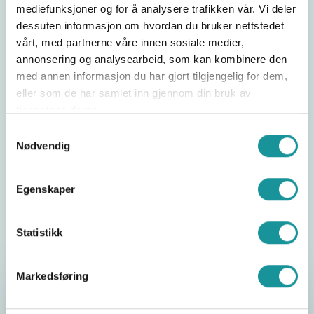
konkurranse etter klassifiseringen, World
mediefunksjoner og for å analysere trafikken vår. Vi deler
Climbing Para Series i Salt Lake City, der han
dessuten informasjon om hvordan du bruker nettstedet
endte på 5. plass i RP3 og var nær å ta seg til
vårt, med partnerne våre innen sosiale medier,
finalen.
annonsering og analysearbeid, som kan kombinere den
med annen informasjon du har gjort tilgjengelig for dem,
Vi heier på Fredrik og gleder oss til å se hva han
eller som de har samlet inn gjennom din bruk av
får til på den internasjonale scenen. Neste
tjenestene deres.
mulighet får vi allerede i Innsbruck 15.-16. juni.
Samtykkevalg
Nødvendig
Del saken
Egenskaper
Statistikk
Markedsføring
Hva er paraklatring?