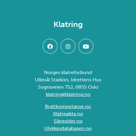
Klatring
Norges klatreforbund
Ullevål Stadion, Idrettens Hus
Sognsveien 75J, 0855 Oslo
klatring@klatring.no
Brattkompetanse.no
Klatreøkta.no
Sikresider.no
Ulykkesdatabasen.no