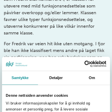
utøvere med mild funksjonsnedsettelse som
påvirker overkropp og/eller lemmer. Klassen
favner ulike typer funksjonsnedsettelse, og
utøverne konkurrerer på like vilkår innenfor
samme klasse.
For Fredrik var veien hit ikke uten motgang. I fjor
ble han ikke klassifisert mens andre på laget fikk
sin godkjenning, noe han selv beskriver som en
påkjenning. Nå er letttelsen stor:
«Det var en påkjenning i fjor å ikke bli klassifisert
Samtykke
Detaljer
Om
og de andre ble det. Ganske lettet nå. Skal
komme i god form og komme på pall, og
forhåpentligvis gull!» sier Fredrik.
Denne nettsiden anvender cookies
Vi bruker informasjonskapsler for å gi innhold og
Han stilte umiddelbart i sin første internasjonale
annonser et personlig preg, for å levere sosiale