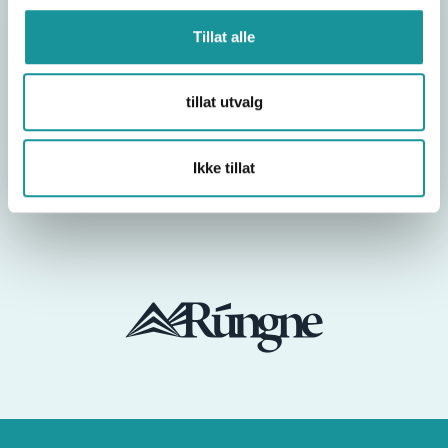
Paraklatring er klatring for utøvere med
Tillat alle
funksjonsnedsettelser. Utøverne konkurrerer i
ulike klasser basert på type og grad av
funksjonsnedsettelse.
tillat utvalg
Les mer om paraklatring og vår satsing mot
Paralympics 2028
Ikke tillat