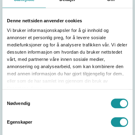
utøvere kan være aktuelle for begge disipliner.
Alle utøvere som tenker de er aktuelle for junior-
Denne nettsiden anvender cookies
VM bes starte prosessen med gyldig lisens,
inkludert World Climbing helseattest, da dette
Vi bruker informasjonskapsler for å gi innhold og
kan være tidkrevende. Utøver må ha gyldig lisens
annonser et personlig preg, for å levere sosiale
mediefunksjoner og for å analysere trafikken vår. Vi deler
innen påmeldingsfristen 17. juni. Ta kontakt med
dessuten informasjon om hvordan du bruker nettstedet
landslagstrener Tina Hafsaas per
e-post
for å
vårt, med partnerne våre innen sosiale medier,
starte prosessen eller sjekke status.
annonsering og analysearbeid, som kan kombinere den
med annen informasjon du har gjort tilgjengelig for dem,
Les mer om World Climbing helseattest
HER
eller som de har samlet inn gjennom din bruk av
Hjelpedokument for utfylling
HER
tjenestene deres.
Samtykkevalg
Nødvendig
Del saken
Egenskaper