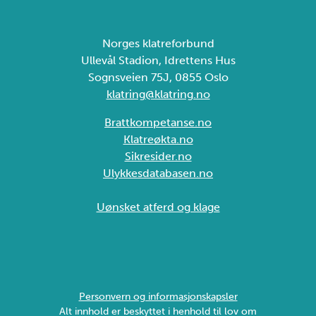
Norges klatreforbund
Ullevål Stadion, Idrettens Hus
Sognsveien 75J, 0855 Oslo
klatring@klatring.no
Brattkompetanse.no
Klatreøkta.no
Sikresider.no
Ulykkesdatabasen.no
Uønsket atferd og klage
Personvern og informasjonskapsler
Alt innhold er beskyttet i henhold til lov om