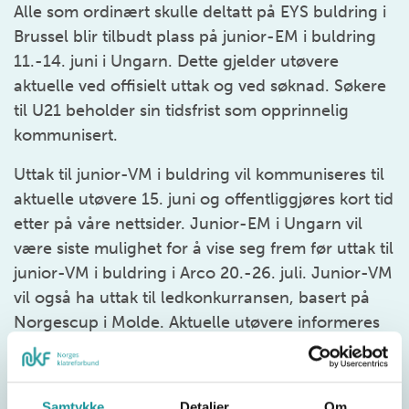
Alle som ordinært skulle deltatt på EYS buldring i
Brussel blir tilbudt plass på junior-EM i buldring
11.-14. juni i Ungarn. Dette gjelder utøvere
aktuelle ved offisielt uttak og ved søknad. Søkere
til U21 beholder sin tidsfrist som opprinnelig
kommunisert.
Uttak til junior-VM i buldring vil kommuniseres til
aktuelle utøvere 15. juni og offentliggjøres kort tid
etter på våre nettsider. Junior-EM i Ungarn vil
være siste mulighet for å vise seg frem før uttak til
junior-VM i buldring i Arco 20.-26. juli. Junior-VM
vil også ha uttak til ledkonkurransen, basert på
Norgescup i Molde. Aktuelle utøvere informeres
8. juni.
Uttak til junior-VM blir disiplinspesifikt, og noen
Samtykke
Detaljer
Om