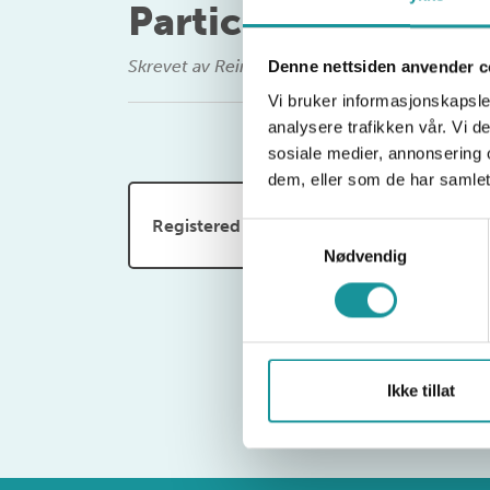
Participationlist 
Skrevet av
Reino.Horak@klatring.no
•
1. okto
Denne nettsiden anvender c
Vi bruker informasjonskapsler
analysere trafikken vår. Vi 
sosiale medier, annonsering 
dem, eller som de har samlet
Registered participants
Samtykkevalg
Nødvendig
Ikke tillat