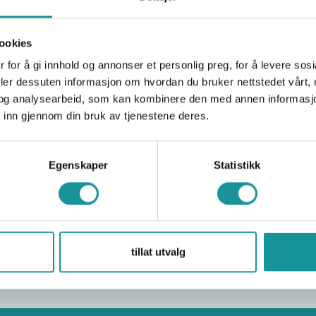
Nordic Lead & Para Lead Be
ber 2025
ookies
 for å gi innhold og annonser et personlig preg, for å levere sos
deler dessuten informasjon om hvordan du bruker nettstedet vårt,
og analysearbeid, som kan kombinere den med annen informasjon d
 inn gjennom din bruk av tjenestene deres.
Egenskaper
Statistikk
tillat utvalg