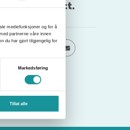
rgen 18-19 Oct.
Del saken
iale mediefunksjoner og for å
 med partnerne våre innen
u har gjort tilgjengelig for
Markedsføring
Tillat alle