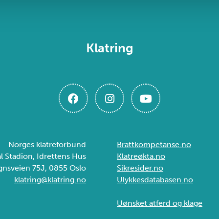
Klatring
Norges klatreforbund
Brattkompetanse.no
ål Stadion, Idrettens Hus
Klatreøkta.no
gnsveien 75J, 0855 Oslo
Sikresider.no
klatring@klatring.no
Ulykkesdatabasen.no
Uønsket atferd og klage