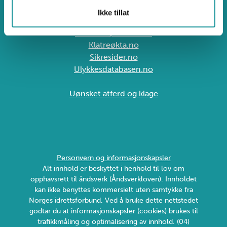
Sognsveien 75J, 0855 Oslo
klatring@klatring.no
Ikke tillat
Brattkompetanse.no
Klatreøkta.no
Sikresider.no
Ulykkesdatabasen.no
Uønsket atferd og klage
Personvern og informasjonskapsler
Alt innhold er beskyttet i henhold til lov om
opphavsrett til åndsverk (Åndsverkloven). Innholdet
kan ikke benyttes kommersielt uten samtykke fra
Norges idrettsforbund. Ved å bruke dette nettstedet
godtar du at informasjonskapsler (cookies) brukes til
trafikkmåling og optimalisering av innhold. (04)