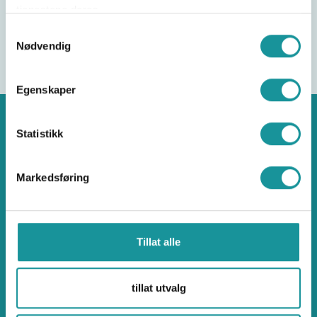
tjenestene deres.
Samtykkevalg
Nødvendig
Egenskaper
Statistikk
Klatring
Markedsføring
Tillat alle
Norges klatreforbund
tillat utvalg
Ullevål Stadion, Idrettens Hus