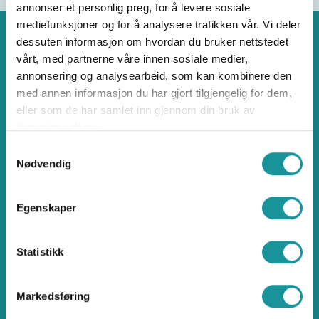
annonser et personlig preg, for å levere sosiale
mediefunksjoner og for å analysere trafikken vår. Vi deler
dessuten informasjon om hvordan du bruker nettstedet
vårt, med partnerne våre innen sosiale medier,
annonsering og analysearbeid, som kan kombinere den
Klatring
med annen informasjon du har gjort tilgjengelig for dem,
eller som de har samlet inn gjennom din bruk av
tjenestene deres.
Samtykkevalg
Nødvendig
Norges klatreforbund
Egenskaper
Ullevål Stadion, Idrettens Hus
Sognsveien 75J, 0855 Oslo
Statistikk
klatring@klatring.no
Brattkompetanse.no
Markedsføring
Klatreøkta.no
Sikresider.no