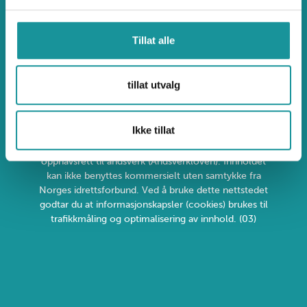
Ulykkesdatabasen.no
Tillat alle
Uønsket atferd og klage
tillat utvalg
Ikke tillat
Personvern og informasjonskapsler
Alt innhold er beskyttet i henhold til lov om
opphavsrett til åndsverk (Åndsverkloven). Innholdet
kan ikke benyttes kommersielt uten samtykke fra
Norges idrettsforbund. Ved å bruke dette nettstedet
godtar du at informasjonskapsler (cookies) brukes til
trafikkmåling og optimalisering av innhold. (03)