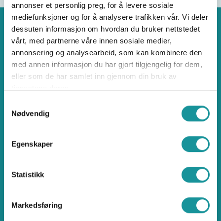
annonser et personlig preg, for å levere sosiale
mediefunksjoner og for å analysere trafikken vår. Vi deler
dessuten informasjon om hvordan du bruker nettstedet
vårt, med partnerne våre innen sosiale medier,
annonsering og analysearbeid, som kan kombinere den
Klatring
med annen informasjon du har gjort tilgjengelig for dem,
eller som de har samlet inn gjennom din bruk av
tjenestene deres.
Samtykkevalg
Nødvendig
Norges klatreforbund
Egenskaper
Ullevål Stadion, Idrettens Hus
Sognsveien 75J, 0855 Oslo
Statistikk
klatring@klatring.no
Brattkompetanse.no
Markedsføring
Klatreøkta.no
Sikresider.no