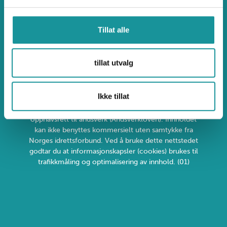
Ulykkesdatabasen.no
Tillat alle
Uønsket atferd og klage
tillat utvalg
Ikke tillat
Personvern og informasjonskapsler
Alt innhold er beskyttet i henhold til lov om
opphavsrett til åndsverk (Åndsverkloven). Innholdet
kan ikke benyttes kommersielt uten samtykke fra
Norges idrettsforbund. Ved å bruke dette nettstedet
godtar du at informasjonskapsler (cookies) brukes til
trafikkmåling og optimalisering av innhold. (01)