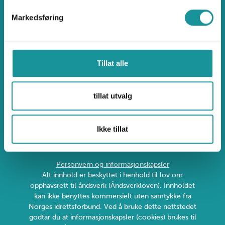
Sognsveien 75J, 0855 Oslo
Markedsføring
klatring@klatring.no
Brattkompetanse.no
Klatreøkta.no
Tillat alle
Sikresider.no
Ulykkesdatabasen.no
tillat utvalg
Uønsket atferd og klage
Ikke tillat
Personvern og informasjonskapsler
Alt innhold er beskyttet i henhold til lov om
opphavsrett til åndsverk (Åndsverkloven). Innholdet
kan ikke benyttes kommersielt uten samtykke fra
Norges idrettsforbund. Ved å bruke dette nettstedet
godtar du at informasjonskapsler (cookies) brukes til