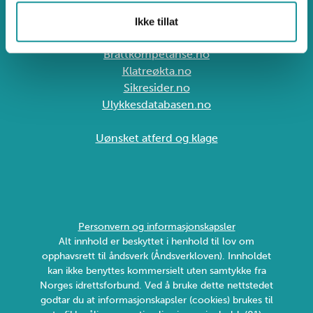
Sognsveien 75J, 0855 Oslo
Ikke tillat
klatring@klatring.no
Brattkompetanse.no
Klatreøkta.no
Sikresider.no
Ulykkesdatabasen.no
Uønsket atferd og klage
Personvern og informasjonskapsler
Alt innhold er beskyttet i henhold til lov om
opphavsrett til åndsverk (Åndsverkloven). Innholdet
kan ikke benyttes kommersielt uten samtykke fra
Norges idrettsforbund. Ved å bruke dette nettstedet
godtar du at informasjonskapsler (cookies) brukes til