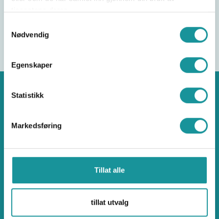
tjenestene deres.
Samtykkevalg
Nødvendig
Egenskaper
Statistikk
Klatring
Markedsføring
Tillat alle
Norges klatreforbund
tillat utvalg
Ullevål Stadion, Idrettens Hus