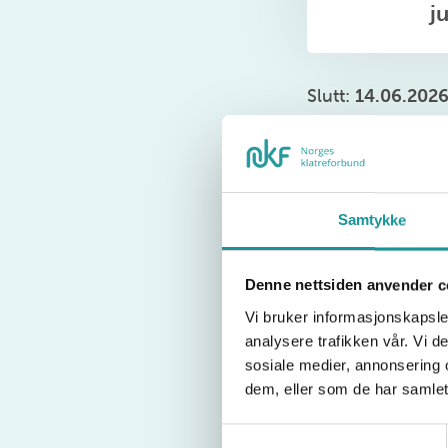
j
Slutt:
14.06.202
Bli med på årets
Norgesleker er t
Samtykke
slett full pakke!
Denne nettsiden anvender c
Norges Klatrefor
Vi bruker informasjonskapsler
delta på Norgesl
analysere trafikken vår. Vi 
språklige og/elle
sosiale medier, annonsering 
dem, eller som de har samlet
Les mer og meld
Samtykkevalg