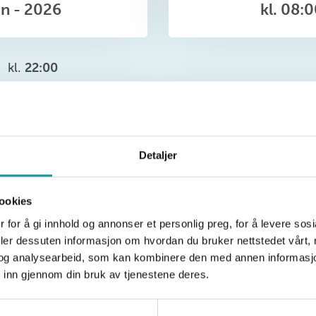
un - 2026
kl. 08:
6
kl.
22:00
 kuleste klatrekonkurranse!
ilbake, med åpningsseremoni, klatrekonkurranse og ba
Detaljer
ookies
bund har gleden av å invitere klatrere med utviklings
 for å gi innhold og annonser et personlig preg, for å levere sos
eker 2026, et nasjonalt idrettsarrangement for de med
deler dessuten informasjon om hvordan du bruker nettstedet vårt,
r sosiale utfordringer fra hele landet.
og analysearbeid, som kan kombinere den med annen informasjon d
 inn gjennom din bruk av tjenestene deres.
 deg på her:
https://isonen.no/event/cmi5zs1vh00d