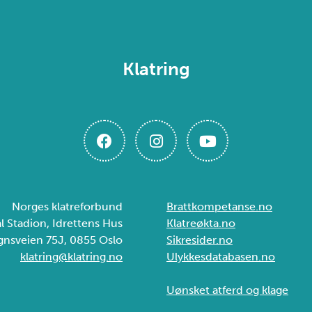
Klatring
Norges klatreforbund
Brattkompetanse.no
ål Stadion, Idrettens Hus
Klatreøkta.no
gnsveien 75J, 0855 Oslo
Sikresider.no
klatring@klatring.no
Ulykkesdatabasen.no
Uønsket atferd og klage