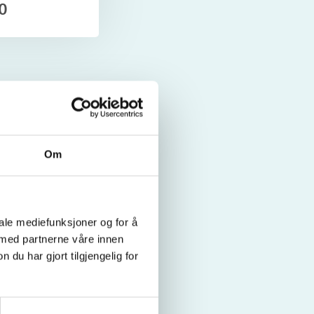
00
nkett, rett og
Om
hemming til å
iale mediefunksjoner og for å
 kognitive,
 med partnerne våre innen
u har gjort tilgjengelig for
t8g01wl9fwqhb