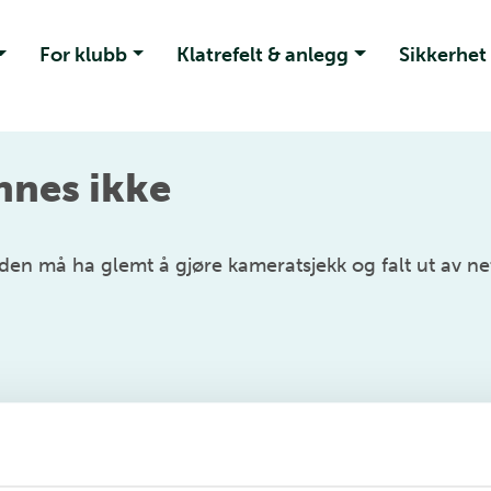
For klubb
Klatrefelt & anlegg
Sikkerhet
nnes ikke
den må ha glemt å gjøre kameratsjekk og falt ut av net