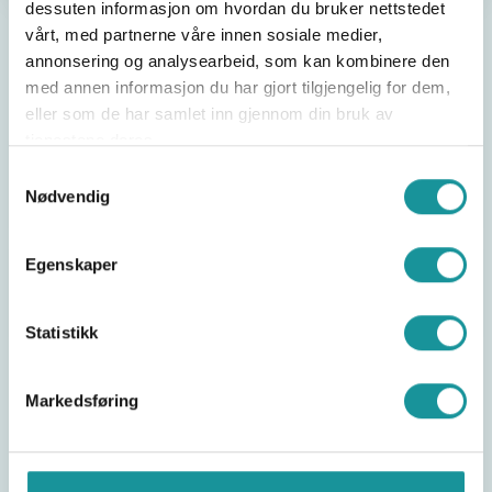
dessuten informasjon om hvordan du bruker nettstedet
vårt, med partnerne våre innen sosiale medier,
Ressurser
annonsering og analysearbeid, som kan kombinere den
med annen informasjon du har gjort tilgjengelig for dem,
eller som de har samlet inn gjennom din bruk av
tjenestene deres.
Samtykkevalg
Aktivitetslederkurs PP. 2025.pptx
Nødvendig
Egenskaper
Kursmal - Aktivitetsleder buldring.pdf
Statistikk
Markedsføring
Del saken