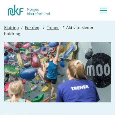
Klatring
/
For deg
/
Trener
/
Aktivitetsleder
buldring