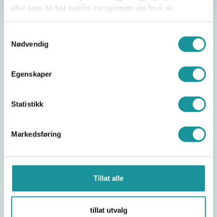
eller som de har samlet inn gjennom din bruk av
tjenestene deres.
Samtykkevalg
Nødvendig
Del saken
Egenskaper
Statistikk
Markedsføring
Søk om kurs her
Tillat alle
Søk godkjenning her
tillat utvalg