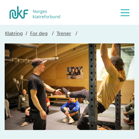
Klatring
/
For deg
/
Trener
/