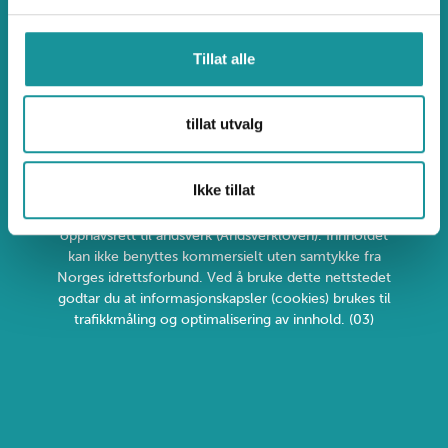
Ulykkesdatabasen.no
Tillat alle
Uønsket atferd og klage
tillat utvalg
Ikke tillat
Personvern og informasjonskapsler
Alt innhold er beskyttet i henhold til lov om
opphavsrett til åndsverk (Åndsverkloven). Innholdet
kan ikke benyttes kommersielt uten samtykke fra
Norges idrettsforbund. Ved å bruke dette nettstedet
godtar du at informasjonskapsler (cookies) brukes til
trafikkmåling og optimalisering av innhold. (03)