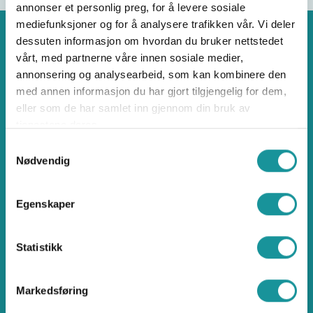
annonser et personlig preg, for å levere sosiale
mediefunksjoner og for å analysere trafikken vår. Vi deler
dessuten informasjon om hvordan du bruker nettstedet
vårt, med partnerne våre innen sosiale medier,
annonsering og analysearbeid, som kan kombinere den
Klatring
med annen informasjon du har gjort tilgjengelig for dem,
eller som de har samlet inn gjennom din bruk av
tjenestene deres.
Samtykkevalg
Nødvendig
Norges klatreforbund
Egenskaper
Ullevål Stadion, Idrettens Hus
Sognsveien 75J, 0855 Oslo
Statistikk
klatring@klatring.no
Brattkompetanse.no
Markedsføring
Klatreøkta.no
Sikresider.no