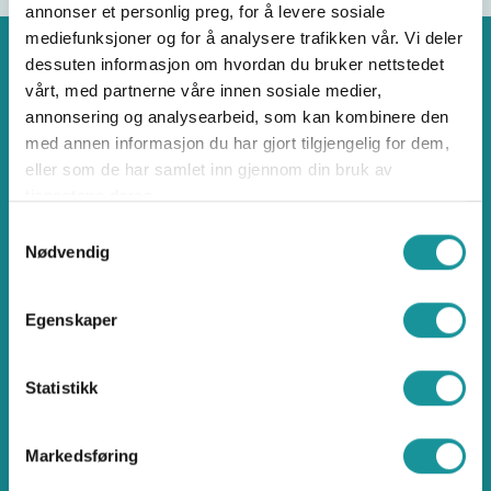
annonser et personlig preg, for å levere sosiale
mediefunksjoner og for å analysere trafikken vår. Vi deler
dessuten informasjon om hvordan du bruker nettstedet
vårt, med partnerne våre innen sosiale medier,
annonsering og analysearbeid, som kan kombinere den
Klatring
med annen informasjon du har gjort tilgjengelig for dem,
eller som de har samlet inn gjennom din bruk av
tjenestene deres.
Samtykkevalg
Nødvendig
Norges klatreforbund
Egenskaper
Ullevål Stadion, Idrettens Hus
Sognsveien 75J, 0855 Oslo
Statistikk
klatring@klatring.no
Brattkompetanse.no
Markedsføring
Klatreøkta.no
Sikresider.no