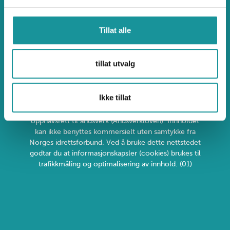
Ulykkesdatabasen.no
Tillat alle
Uønsket atferd og klage
tillat utvalg
Ikke tillat
Personvern og informasjonskapsler
Alt innhold er beskyttet i henhold til lov om
opphavsrett til åndsverk (Åndsverkloven). Innholdet
kan ikke benyttes kommersielt uten samtykke fra
Norges idrettsforbund. Ved å bruke dette nettstedet
godtar du at informasjonskapsler (cookies) brukes til
trafikkmåling og optimalisering av innhold. (01)